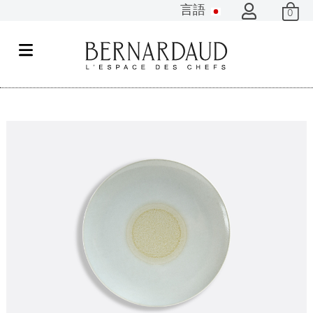
言語
0
メ
ニ
ュ
ー