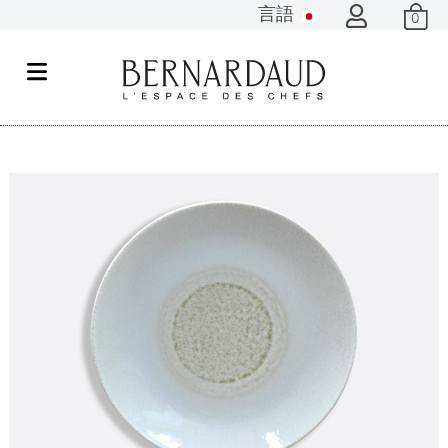
言語
0
メ
ニ
ュ
ー