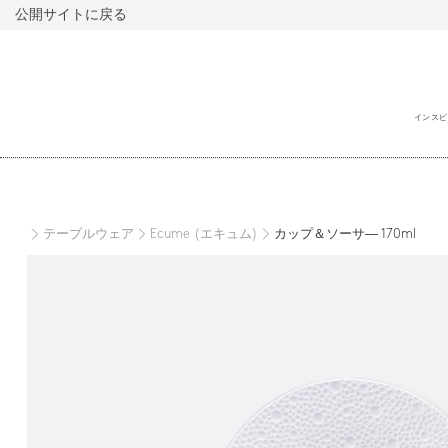
公開サイトに戻る
インスピ
閉
じ
る
テーブルウェア
Ecume (エキュム)
カップ＆ソーサ― 170ml