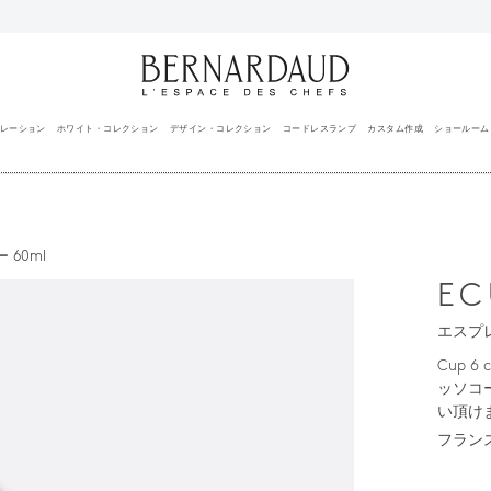
レーション
ホワイト・コレクション
デザイン・コレクション
コードレスランプ
カスタム作成
ショールーム
60ml
E
エスプレ
Cup 6 
ッソコ
い頂け
フラン