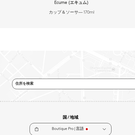
Ecume (エキュム)
カップ＆ソーサ― 170ml
住所を検索
国 / 地域
Boutique Pro |
言語