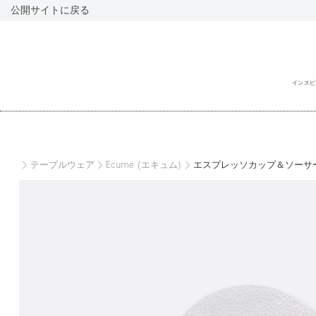
公開サイトに戻る
インスピ
閉
じ
る
テーブルウェア
Ecume (エキュム)
エスプレッソカップ＆ソーサー 