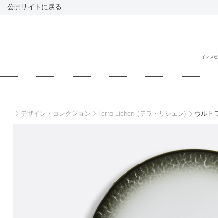
公開サイトに戻る
インスピ
閉
じ
る
デザイン・コレクション
Terra Lichen (テラ・リシェン)
ウルトラ