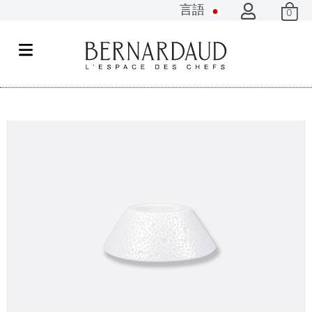
言語
0
メ
ニ
ュ
ー