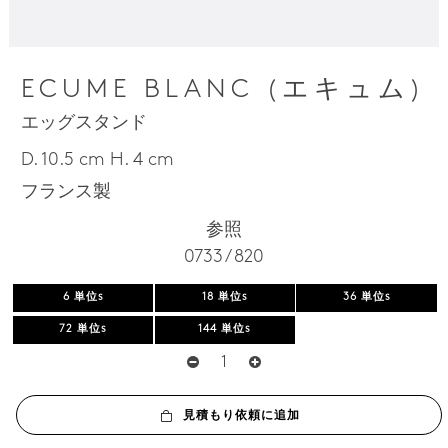
ECUME BLANC (エキュム)
エッグスタンド
D. 10.5 cm H. 4 cm
フランス製
参照
0733 / 820
6 単位s
18 単位s
36 単位s
72 単位s
144 単位s
見積もり依頼に追加