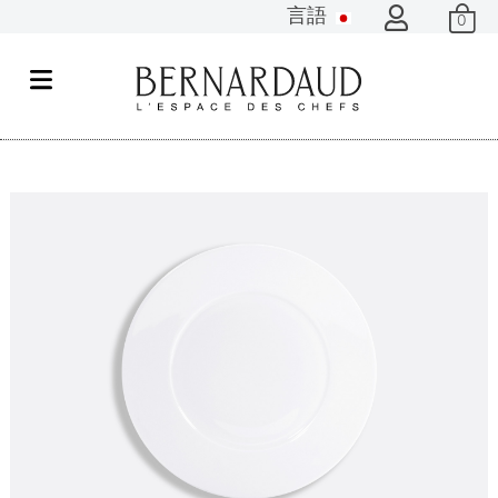
言語
0
メ
ニ
ュ
ー