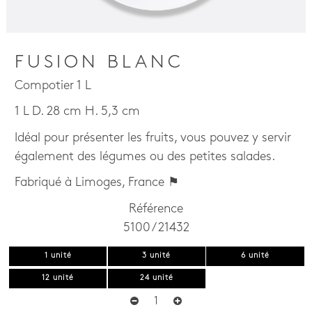
FUSION BLANC
Compotier 1 L
1 L D. 28 cm H. 5,3 cm
Idéal pour présenter les fruits, vous pouvez y servir
également des légumes ou des petites salades.
Fabriqué à Limoges, France ⚑
Référence
5100 / 21432
1 unité
3 unité
6 unité
12 unité
24 unité