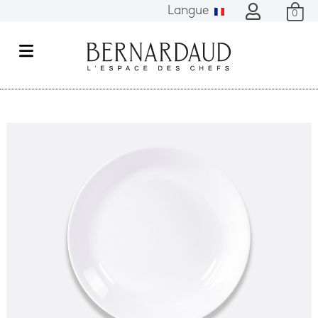
Langue
0
M
e
n
u