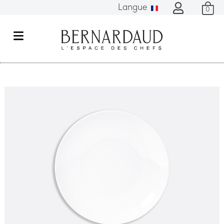
Langue
0
M
e
n
u