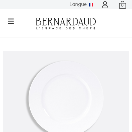
Langue
0
M
e
n
u