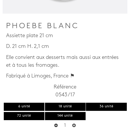
PHOEBE BLANC
Assiette plate 21 cm
D. 21 cm H. 2,1 cm
Elle convient aux desserts mais aussi aux entrées
et à tous les fromages.
Fabriqué à Limoges, France ⚑
Référence
0543 / 17
6 unité
18 unité
36 unité
72 unité
144 unité