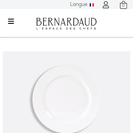
Langue
0
M
e
n
u