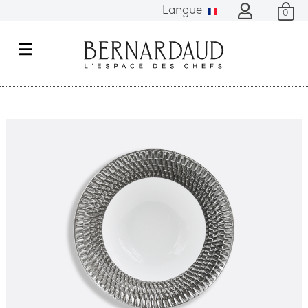
Langue
0
M
e
n
u