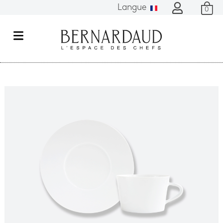
Langue
0
M
e
n
u