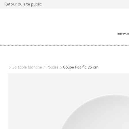
Retour au site public
INSPIRAT
Fermer
La table blanche
Poudre
Coupe Pacific 23 cm