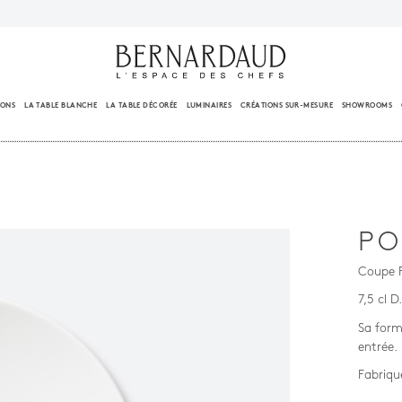
IONS
LA TABLE BLANCHE
LA TABLE DÉCORÉE
LUMINAIRES
CRÉATIONS SUR-MESURE
SHOWROOMS
PO
Coupe P
7,5 cl 
Sa form
entrée.
Fabriqu