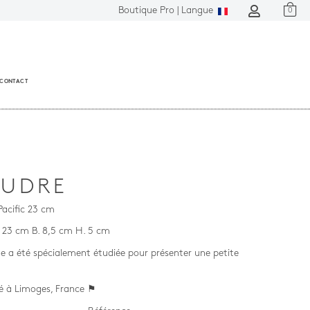
Boutique Pro |
Langue
0
CONTACT
UDRE
acific 23 cm
D. 23 cm B. 8,5 cm H. 5 cm
e a été spécialement étudiée pour présenter une petite
é à Limoges, France ⚑