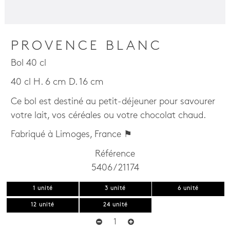
PROVENCE BLANC
Bol 40 cl
40 cl H. 6 cm D. 16 cm
Ce bol est destiné au petit-déjeuner pour savourer
votre lait, vos céréales ou votre chocolat chaud.
Fabriqué à Limoges, France ⚑
Référence
5406 / 21174
1 unité
3 unité
6 unité
12 unité
24 unité