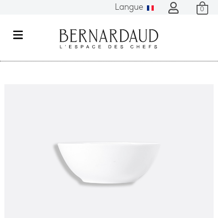
Langue
0
M
e
n
u