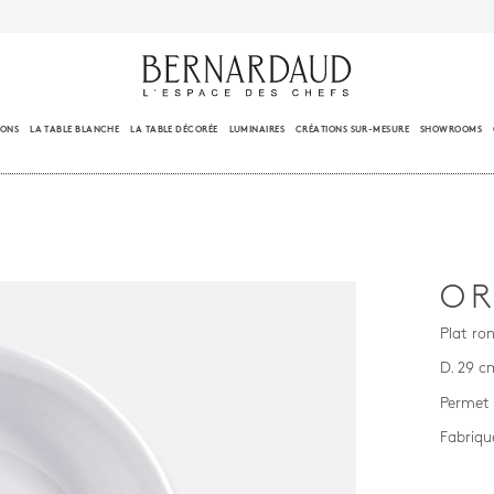
IONS
LA TABLE BLANCHE
LA TABLE DÉCORÉE
LUMINAIRES
CRÉATIONS SUR-MESURE
SHOWROOMS
OR
Plat ro
D. 29 c
Permet 
Fabriqu