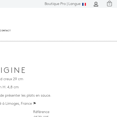
Boutique Pro |
Langue
0
CONTACT
IGINE
nd creux 29 cm
m H. 4,8 cm
de présenter les plats en sauce.
é à Limoges, France ⚑
Référence