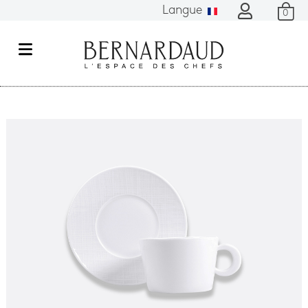
Langue
0
M
e
n
u