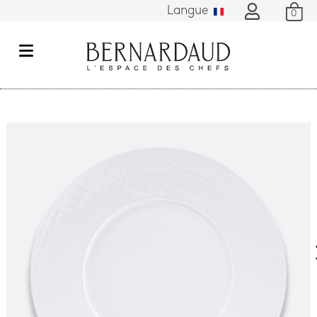
Langue
0
M
e
n
u