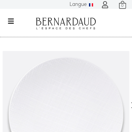
Langue
0
M
e
n
u