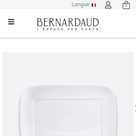
Langue
0
M
e
n
u