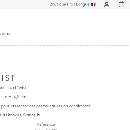
Boutique Pro |
Langue
0
CONTACT
IST
bale 4 cl Twist
 6 cm H. 4,5 cm
e pour présenter des petites sauces ou condiments.
é à Limoges, France ⚑
Référence