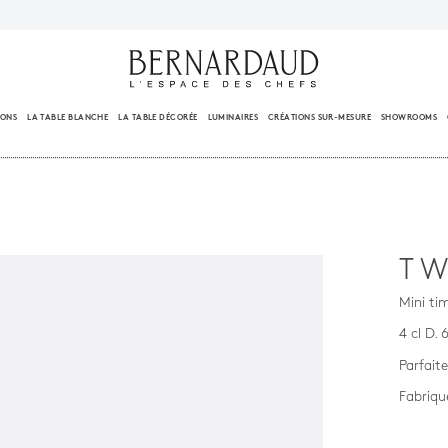
IONS
LA TABLE BLANCHE
LA TABLE DÉCORÉE
LUMINAIRES
CRÉATIONS SUR-MESURE
SHOWROOMS
TW
Mini tim
4 cl D.
Parfait
Fabriqu