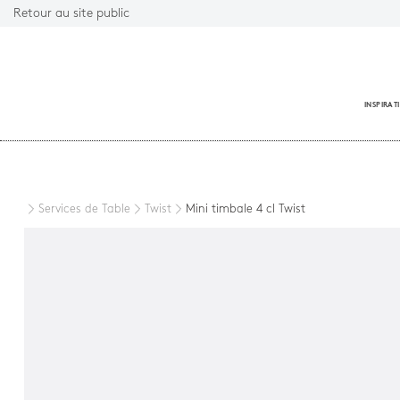
Retour au site public
INSPIRAT
Fermer
Services de Table
Twist
Mini timbale 4 cl Twist