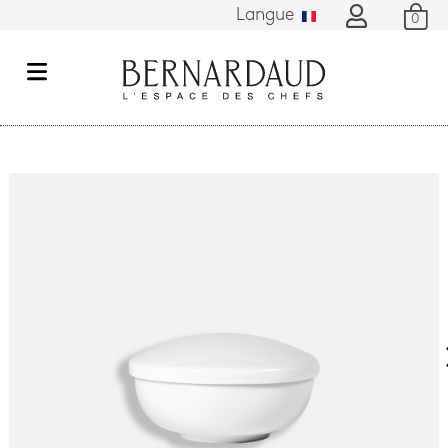
Langue
0
M
e
n
u