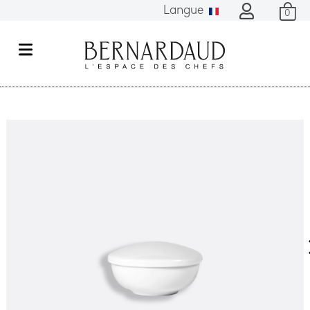
Langue
0
M
e
n
u