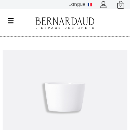
Langue
0
M
e
n
u