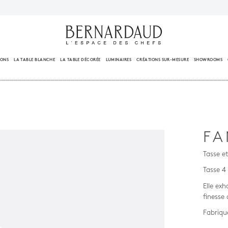
IONS
LA TABLE BLANCHE
LA TABLE DÉCORÉE
LUMINAIRES
CRÉATIONS SUR-MESURE
SHOWROOMS
FA
Tasse e
Tasse 4
Elle exh
finesse
Fabriqu