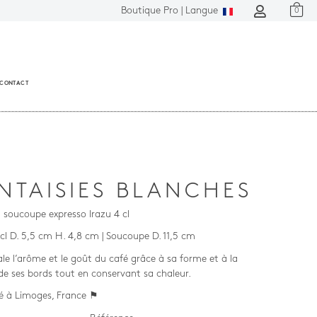
Boutique Pro |
Langue
0
CONTACT
NTAISIES BLANCHES
t soucoupe expresso Irazu 4 cl
 cl D. 5,5 cm H. 4,8 cm | Soucoupe D. 11,5 cm
ale l’arôme et le goût du café grâce à sa forme et à la
 de ses bords tout en conservant sa chaleur.
é à Limoges, France ⚑