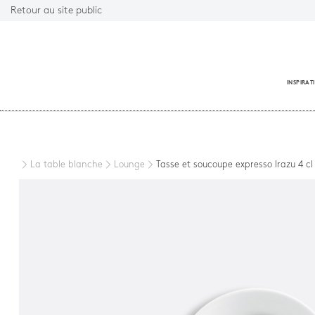
Retour au site public
INSPIRAT
Fermer
La table blanche
Lounge
Tasse et soucoupe expresso Irazu 4 cl