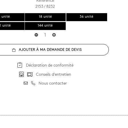
Référence
2153 / 8232
 unité
18 unité
36 unité
2 unité
144 unité
AJOUTER À MA DEMANDE DE DEVIS
Déclaration de conformité
Conseils d'entretien
Nous contacter