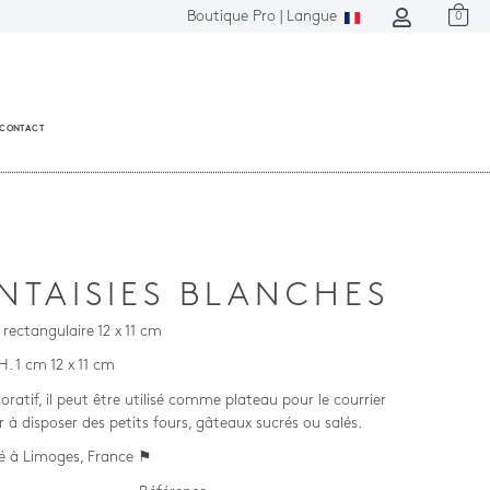
Boutique Pro |
Langue
0
CONTACT
NTAISIES BLANCHES
rectangulaire 12 x 11 cm
 H. 1 cm 12 x 11 cm
oratif, il peut être utilisé comme plateau pour le courrier
r à disposer des petits fours, gâteaux sucrés ou salés.
é à Limoges, France ⚑