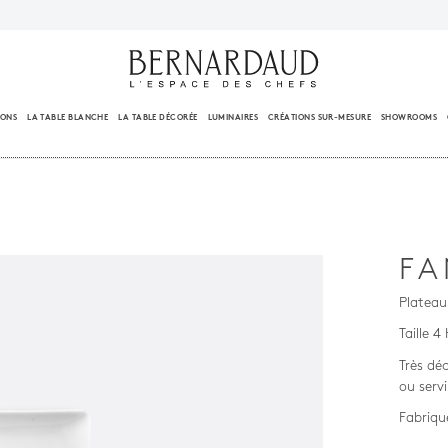
IONS
LA TABLE BLANCHE
LA TABLE DÉCORÉE
LUMINAIRES
CRÉATIONS SUR-MESURE
SHOWROOMS
FA
Plateau 
Taille 4
Très déc
ou servi
Fabriqu