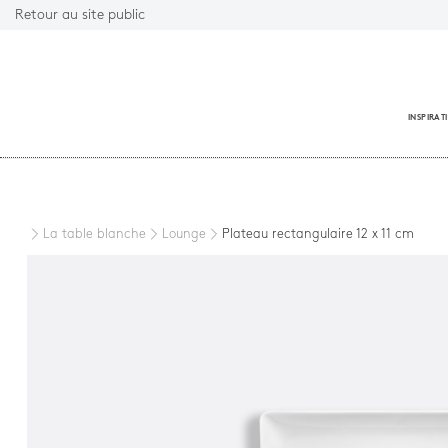
Retour au site public
INSPIRAT
Fermer
La table blanche
Lounge
Plateau rectangulaire 12 x 11 cm