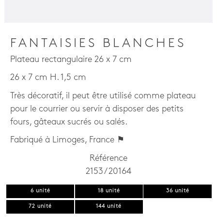
FANTAISIES BLANCHES
Plateau rectangulaire 26 x 7 cm
26 x 7 cm H. 1,5 cm
Très décoratif, il peut être utilisé comme plateau
pour le courrier ou servir à disposer des petits
fours, gâteaux sucrés ou salés.
Fabriqué à Limoges, France ⚑
Référence
2153 / 20164
6 unité
18 unité
36 unité
72 unité
144 unité