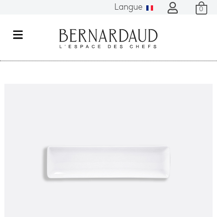
Langue
0
M
e
n
u