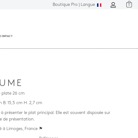
Boutique Pro |
Langue
0
CONTACT
CUME
e plate 26 cm
m B. 15,5 cm H. 2,7 cm
t à présenter le plat principal. Elle est souvent disposée sur
te de présentation.
é à Limoges, France ⚑