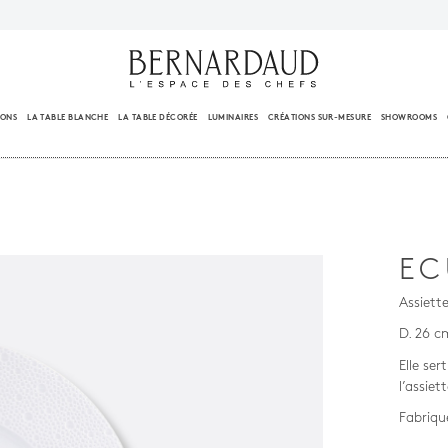
IONS
LA TABLE BLANCHE
LA TABLE DÉCORÉE
LUMINAIRES
CRÉATIONS SUR-MESURE
SHOWROOMS
E
Assiett
D. 26 c
Elle ser
l’assiet
Fabriqu