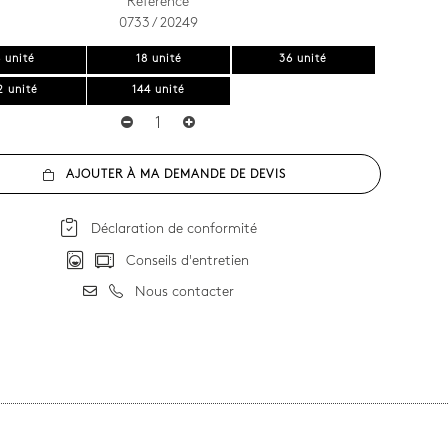
Référence
0733 / 20249
 unité
18 unité
36 unité
2 unité
144 unité
AJOUTER À MA DEMANDE DE DEVIS
Déclaration de conformité
Conseils d'entretien
Nous contacter