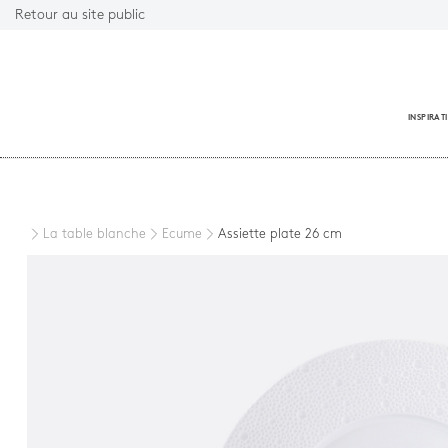
Retour au site public
INSPIRAT
Fermer
La table blanche
Ecume
Assiette plate 26 cm