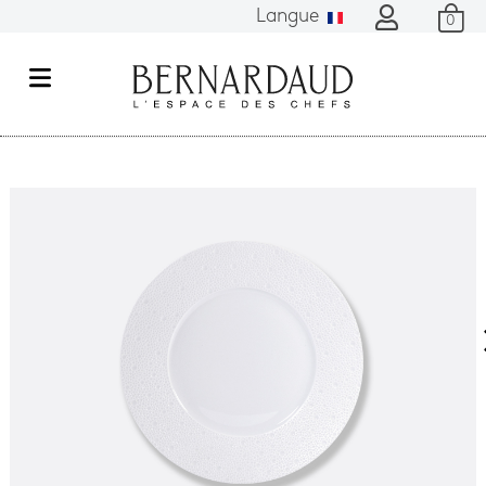
Langue
0
M
e
n
u