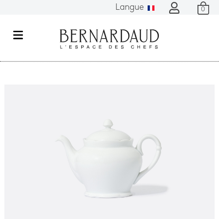
Langue
0
M
e
n
u