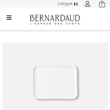
Langue
0
M
e
n
u