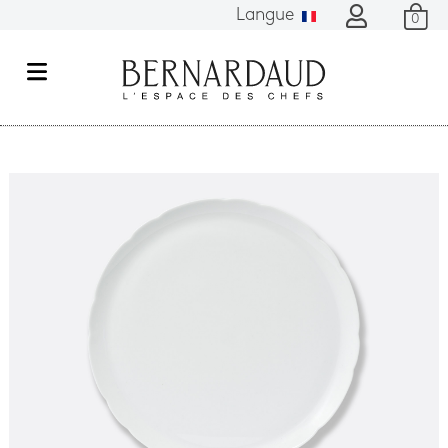
Langue
0
M
e
n
u