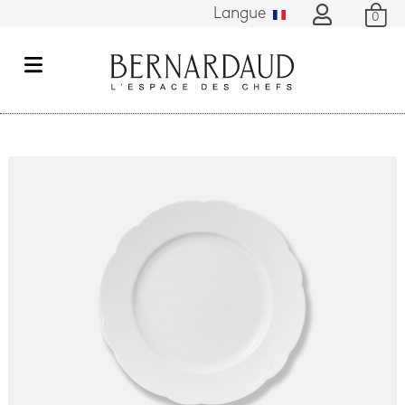
Langue
0
M
e
n
u