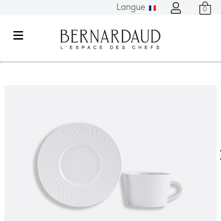
Langue
0
M
e
n
u